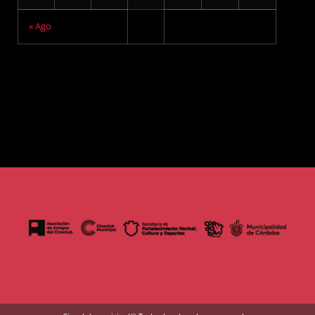
« Ago