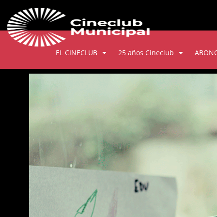
EL CINECLUB
25 años Cineclub
ABON