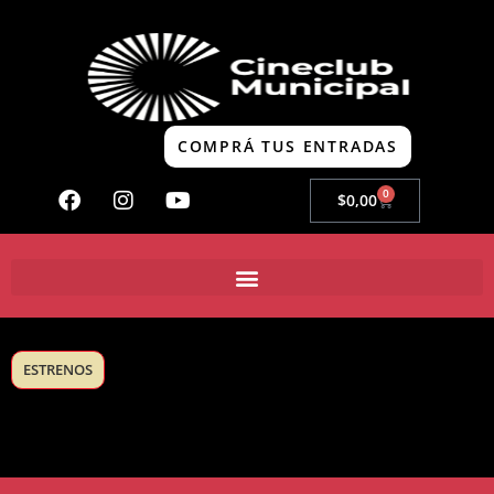
COMPRÁ TUS ENTRADAS
0
$
0,00
ESTRENOS