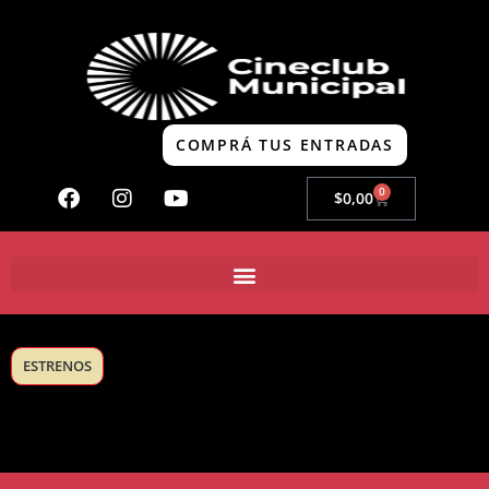
COMPRÁ TUS ENTRADAS
0
$
0,00
ESTRENOS