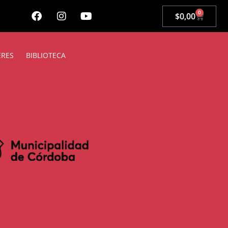
0
$
0,00
ERES
BIBLIOTECA