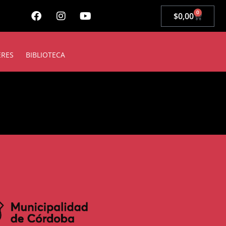
0
$
0,00
ERES
BIBLIOTECA