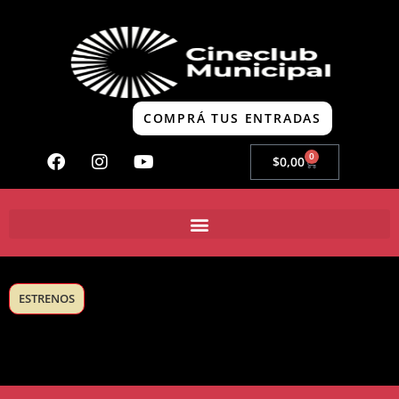
COMPRÁ TUS ENTRADAS
0
$
0,00
ESTRENOS