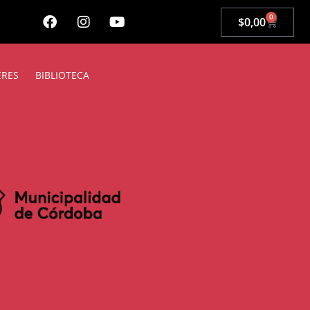
0
$
0,00
ERES
BIBLIOTECA