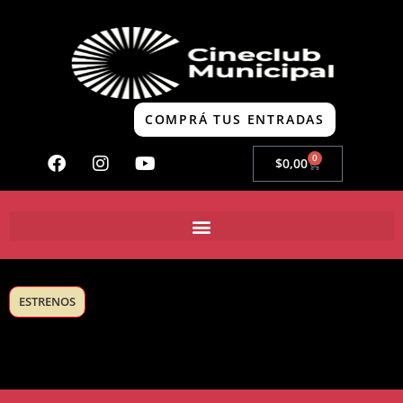
COMPRÁ TUS ENTRADAS
0
$
0,00
ESTRENOS