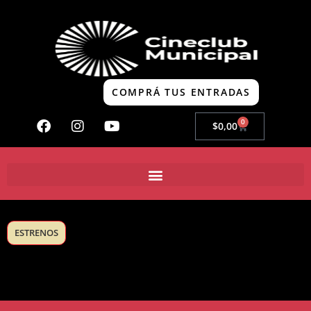
COMPRÁ TUS ENTRADAS
0
$
0,00
ESTRENOS