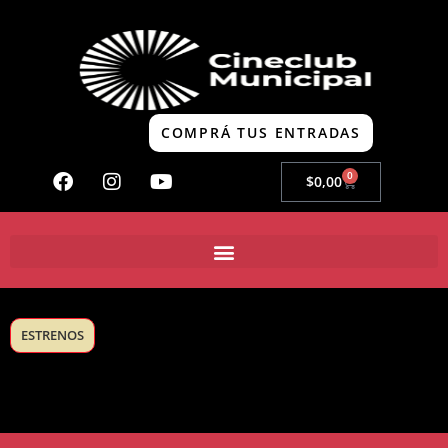
COMPRÁ TUS ENTRADAS
0
$
0,00
ESTRENOS