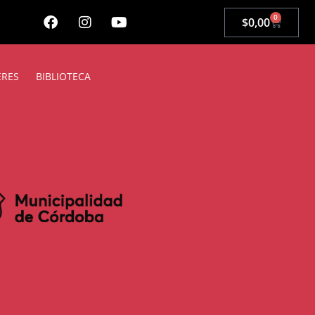
0
$
0,00
ERES
BIBLIOTECA