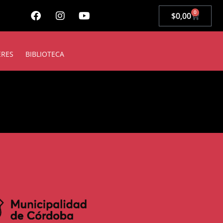
0
$
0,00
ERES
BIBLIOTECA