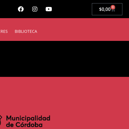
0
$
0,00
ERES
BIBLIOTECA