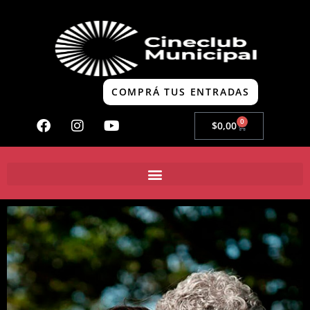
COMPRÁ TUS ENTRADAS
0
$
0,00