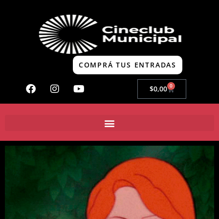
COMPRÁ TUS ENTRADAS
0
$
0,00