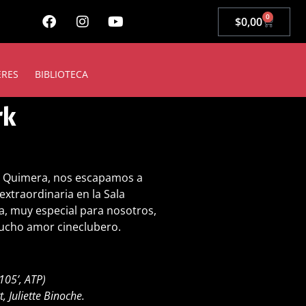
0
$
0,00
ERES
BIBLIOTECA
rk
La Quimera, nos escapamos a
extraordinaria en la Sala
la, muy especial para nosotros,
ucho amor cineclubero.
105’, ATP)
 Juliette Binoche.