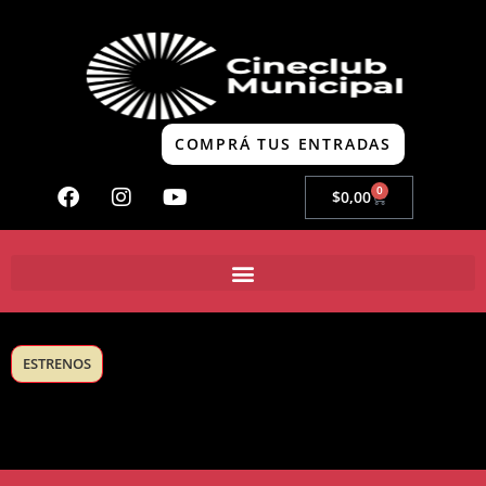
COMPRÁ TUS ENTRADAS
0
$
0,00
ESTRENOS