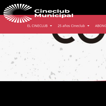
EL CINECLUB
25 años Cineclub
ABON