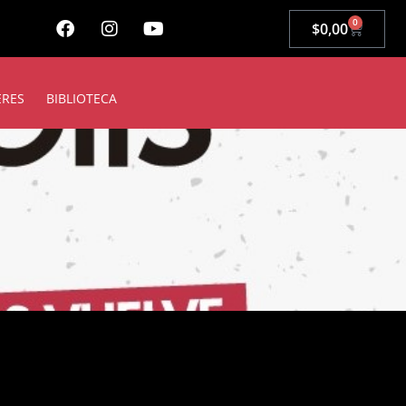
0
$
0,00
ERES
BIBLIOTECA