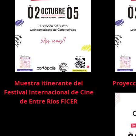
Muestra itinerante del
Proyecc
Festival Internacional de Cine
de Entre Ríos FICER