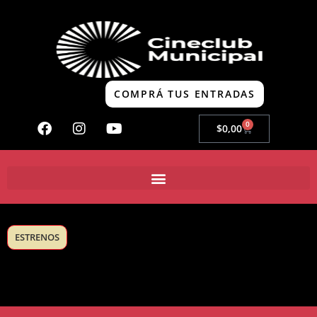
COMPRÁ TUS ENTRADAS
0
$
0,00
ESTRENOS