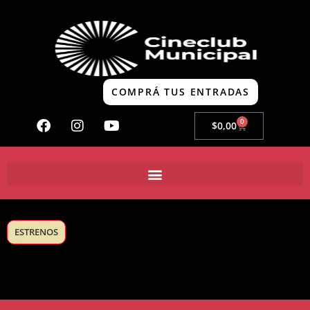
COMPRÁ TUS ENTRADAS
0
$
0,00
ESTRENOS