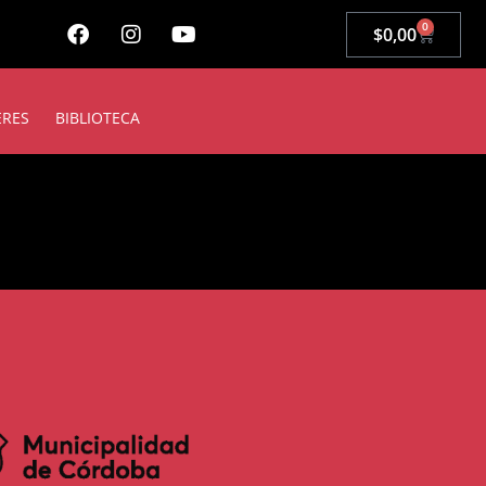
0
$
0,00
ERES
BIBLIOTECA