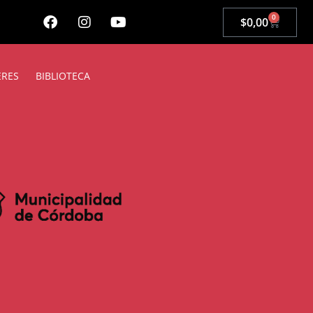
0
$
0,00
ERES
BIBLIOTECA