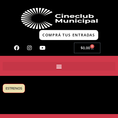
COMPRÁ TUS ENTRADAS
0
$
0,00
ESTRENOS