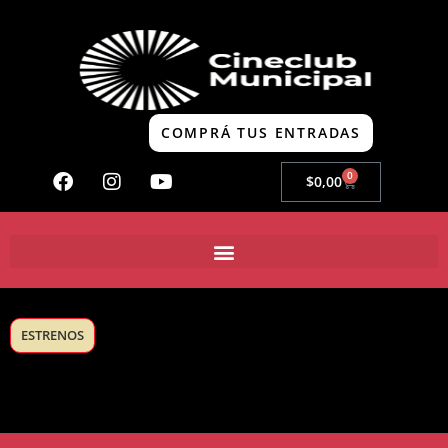
COMPRÁ TUS ENTRADAS
0
$
0,00
ESTRENOS