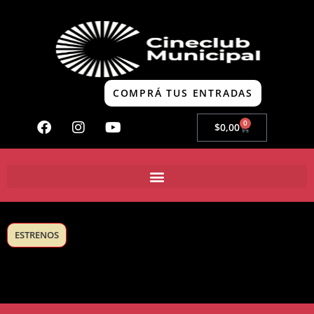
COMPRÁ TUS ENTRADAS
0
$
0,00
ESTRENOS