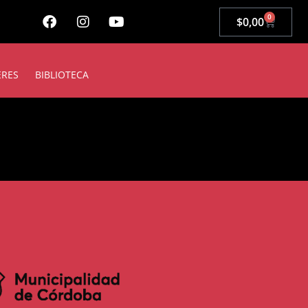
0
$
0,00
ERES
BIBLIOTECA