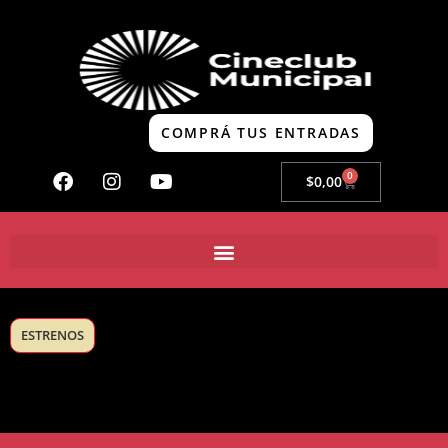
COMPRÁ TUS ENTRADAS
0
$
0,00
ESTRENOS