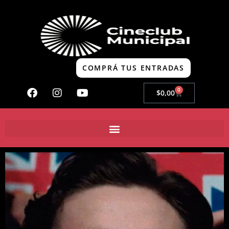
COMPRÁ TUS ENTRADAS
0
$
0,00