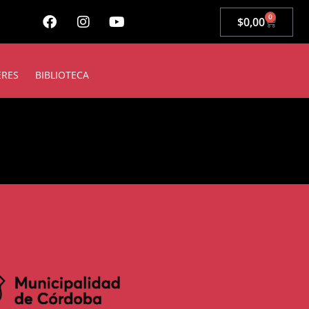
0
$
0,00
ERES
BIBLIOTECA