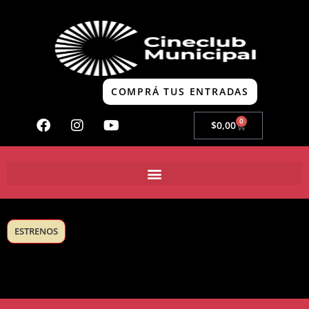
COMPRÁ TUS ENTRADAS
0
$
0,00
ESTRENOS