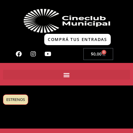
COMPRÁ TUS ENTRADAS
0
$
0,00
ESTRENOS