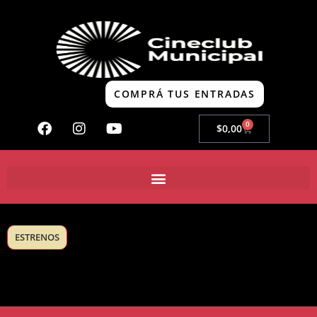
COMPRÁ TUS ENTRADAS
0
$
0,00
ESTRENOS