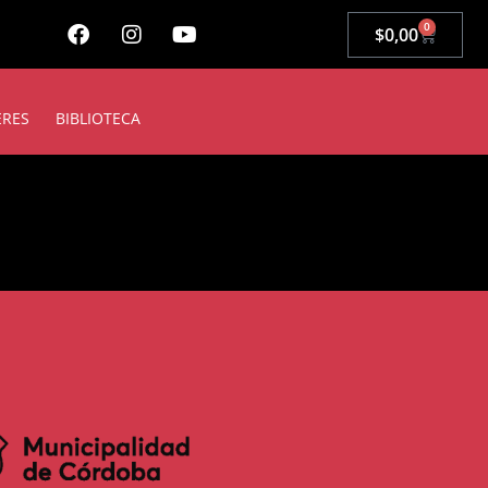
0
$
0,00
ERES
BIBLIOTECA