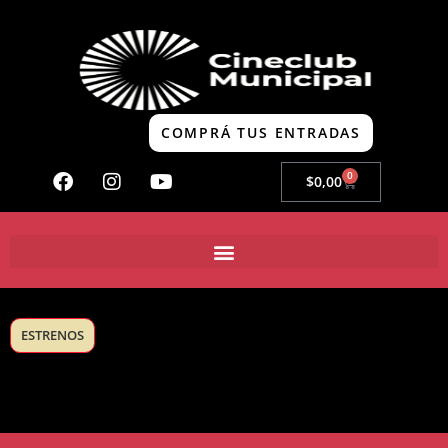
COMPRÁ TUS ENTRADAS
0
$
0,00
ESTRENOS