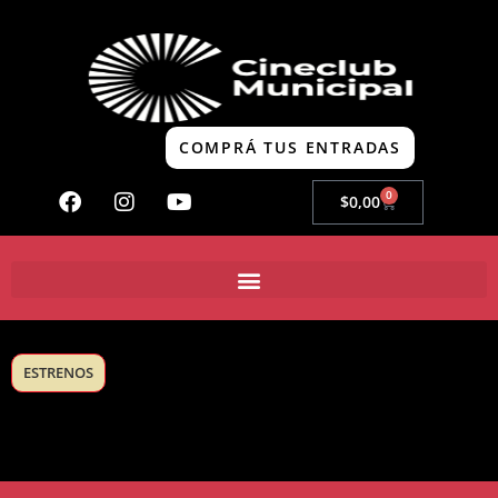
COMPRÁ TUS ENTRADAS
0
$
0,00
ESTRENOS