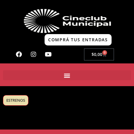
COMPRÁ TUS ENTRADAS
0
$
0,00
ESTRENOS