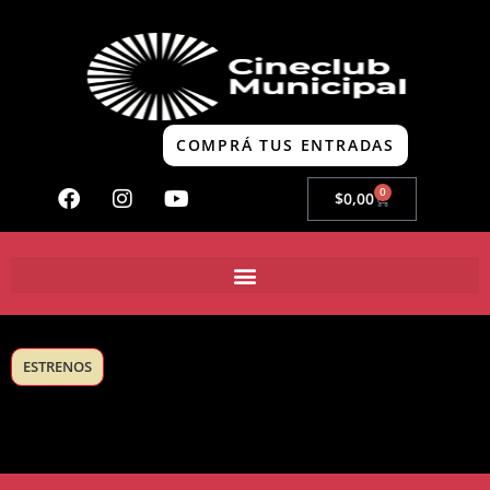
COMPRÁ TUS ENTRADAS
0
$
0,00
ESTRENOS