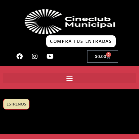
COMPRÁ TUS ENTRADAS
0
$
0,00
ESTRENOS