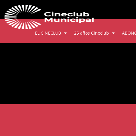
EL CINECLUB
25 años Cineclub
ABON