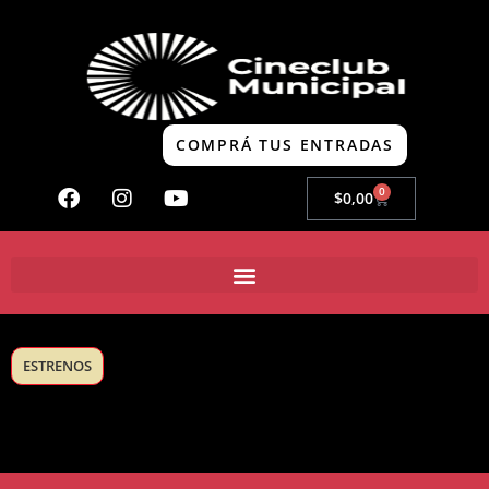
COMPRÁ TUS ENTRADAS
0
$
0,00
ESTRENOS