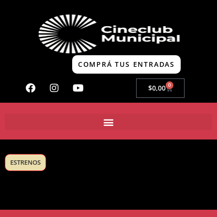
COMPRÁ TUS ENTRADAS
0
$
0,00
ESTRENOS