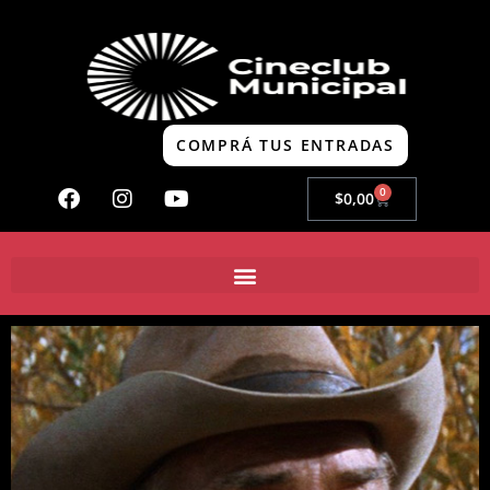
COMPRÁ TUS ENTRADAS
0
$
0,00