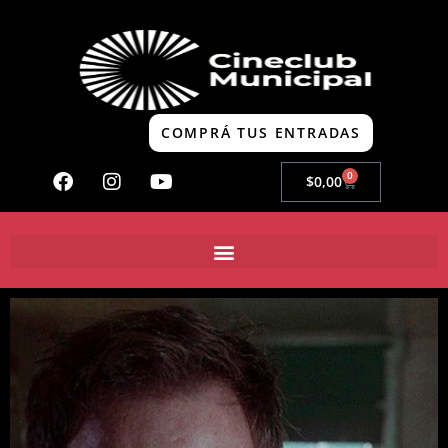
COMPRÁ TUS ENTRADAS
0
$
0,00