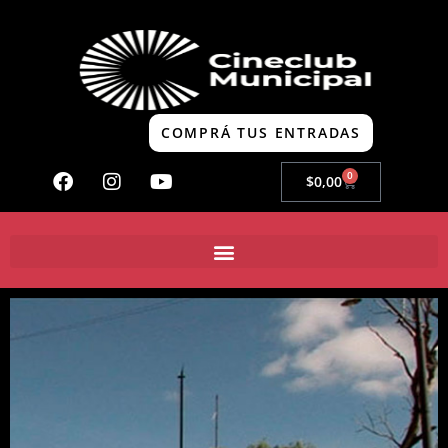
COMPRÁ TUS ENTRADAS
0
$
0,00