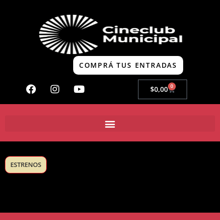
COMPRÁ TUS ENTRADAS
0
$
0,00
ESTRENOS