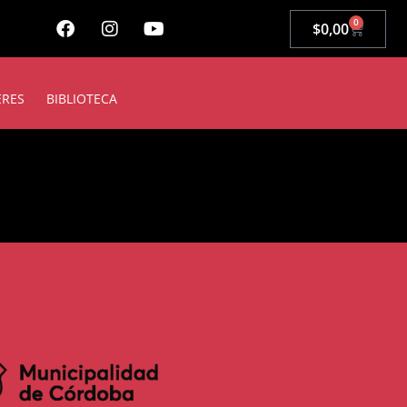
0
$
0,00
ERES
BIBLIOTECA