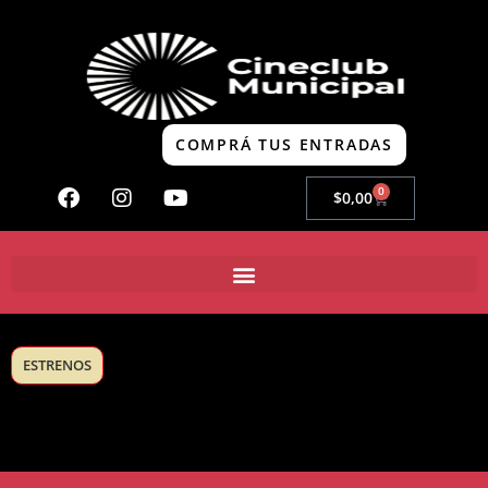
COMPRÁ TUS ENTRADAS
0
$
0,00
ESTRENOS