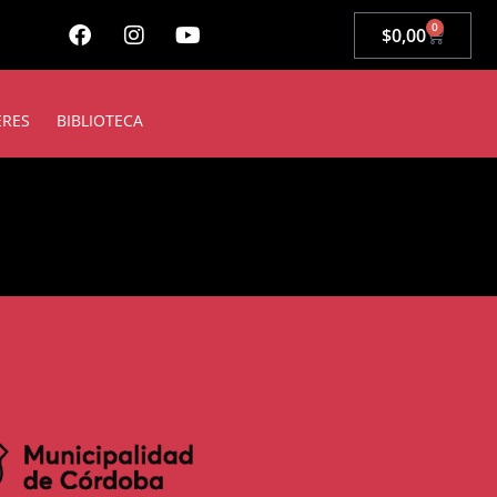
0
$
0,00
ERES
BIBLIOTECA