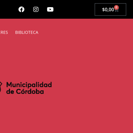
0
$
0,00
ERES
BIBLIOTECA